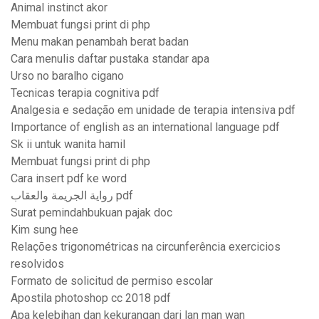
Animal instinct akor
Membuat fungsi print di php
Menu makan penambah berat badan
Cara menulis daftar pustaka standar apa
Urso no baralho cigano
Tecnicas terapia cognitiva pdf
Analgesia e sedação em unidade de terapia intensiva pdf
Importance of english as an international language pdf
Sk ii untuk wanita hamil
Membuat fungsi print di php
Cara insert pdf ke word
رواية الجريمة والعقاب pdf
Surat pemindahbukuan pajak doc
Kim sung hee
Relações trigonométricas na circunferência exercicios
resolvidos
Formato de solicitud de permiso escolar
Apostila photoshop cc 2018 pdf
Apa kelebihan dan kekurangan dari lan man wan