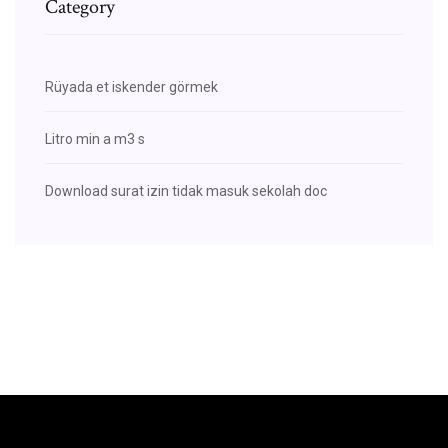
Category
Rüyada et iskender görmek
Litro min a m3 s
Download surat izin tidak masuk sekolah doc