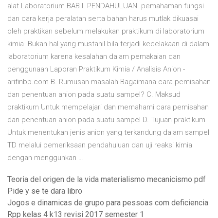
alat Laboratorium BAB I. PENDAHULUAN. pemahaman fungsi
dan cara kerja peralatan serta bahan harus mutlak dikuasai
oleh praktikan sebelum melakukan praktikum di laboratorium
kimia. Bukan hal yang mustahil bila terjadi kecelakaan di dalam
laboratorium karena kesalahan dalam pemakaian dan
penggunaan Laporan Praktikum Kimia / Analisis Anion -
arifinbp.com B. Rumusan masalah Bagaimana cara pemisahan
dan penentuan anion pada suatu sampel? C. Maksud
praktikum Untuk mempelajari dan memahami cara pemisahan
dan penentuan anion pada suatu sampel D. Tujuan praktikum
Untuk menentukan jenis anion yang terkandung dalam sampel
TD melalui pemeriksaan pendahuluan dan uji reaksi kimia
dengan menggunkan …
Teoria del origen de la vida materialismo mecanicismo pdf
Pide y se te dara libro
Jogos e dinamicas de grupo para pessoas com deficiencia
Rpp kelas 4 k13 revisi 2017 semester 1