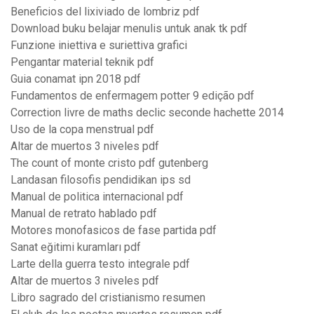
Beneficios del lixiviado de lombriz pdf
Download buku belajar menulis untuk anak tk pdf
Funzione iniettiva e suriettiva grafici
Pengantar material teknik pdf
Guia conamat ipn 2018 pdf
Fundamentos de enfermagem potter 9 edição pdf
Correction livre de maths declic seconde hachette 2014
Uso de la copa menstrual pdf
Altar de muertos 3 niveles pdf
The count of monte cristo pdf gutenberg
Landasan filosofis pendidikan ips sd
Manual de politica internacional pdf
Manual de retrato hablado pdf
Motores monofasicos de fase partida pdf
Sanat eğitimi kuramları pdf
Larte della guerra testo integrale pdf
Altar de muertos 3 niveles pdf
Libro sagrado del cristianismo resumen