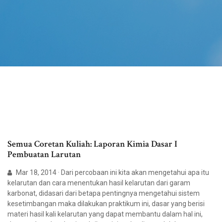
Semua Coretan Kuliah: Laporan Kimia Dasar I
Pembuatan Larutan
Mar 18, 2014 · Dari percobaan ini kita akan mengetahui apa itu
kelarutan dan cara menentukan hasil kelarutan dari garam
karbonat, didasari dari betapa pentingnya mengetahui sistem
kesetimbangan maka dilakukan praktikum ini, dasar yang berisi
materi hasil kali kelarutan yang dapat membantu dalam hal ini,