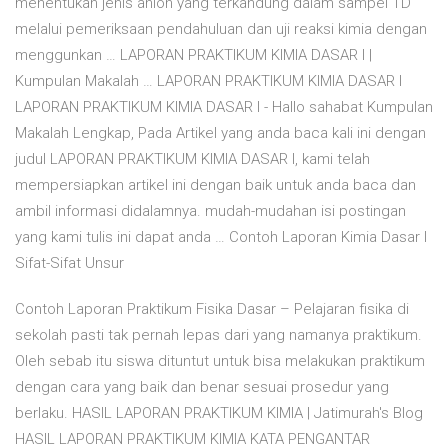
menentukan jenis anion yang terkandung dalam sampel TD
melalui pemeriksaan pendahuluan dan uji reaksi kimia dengan
menggunkan … LAPORAN PRAKTIKUM KIMIA DASAR I |
Kumpulan Makalah … LAPORAN PRAKTIKUM KIMIA DASAR I
LAPORAN PRAKTIKUM KIMIA DASAR I - Hallo sahabat Kumpulan
Makalah Lengkap, Pada Artikel yang anda baca kali ini dengan
judul LAPORAN PRAKTIKUM KIMIA DASAR I, kami telah
mempersiapkan artikel ini dengan baik untuk anda baca dan
ambil informasi didalamnya. mudah-mudahan isi postingan
yang kami tulis ini dapat anda … Contoh Laporan Kimia Dasar I
Sifat-Sifat Unsur
Contoh Laporan Praktikum Fisika Dasar – Pelajaran fisika di
sekolah pasti tak pernah lepas dari yang namanya praktikum.
Oleh sebab itu siswa dituntut untuk bisa melakukan praktikum
dengan cara yang baik dan benar sesuai prosedur yang
berlaku. HASIL LAPORAN PRAKTIKUM KIMIA | Jatimurah's Blog
HASIL LAPORAN PRAKTIKUM KIMIA KATA PENGANTAR