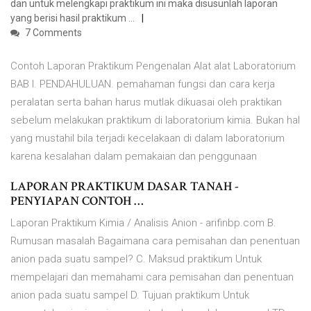
dan untuk melengkapi praktikum ini maka disusunlah laporan
yang berisi hasil praktikum …
7 Comments
Contoh Laporan Praktikum Pengenalan Alat alat Laboratorium
BAB I. PENDAHULUAN. pemahaman fungsi dan cara kerja
peralatan serta bahan harus mutlak dikuasai oleh praktikan
sebelum melakukan praktikum di laboratorium kimia. Bukan hal
yang mustahil bila terjadi kecelakaan di dalam laboratorium
karena kesalahan dalam pemakaian dan penggunaan
LAPORAN PRAKTIKUM DASAR TANAH -
PENYIAPAN CONTOH …
Laporan Praktikum Kimia / Analisis Anion - arifinbp.com B.
Rumusan masalah Bagaimana cara pemisahan dan penentuan
anion pada suatu sampel? C. Maksud praktikum Untuk
mempelajari dan memahami cara pemisahan dan penentuan
anion pada suatu sampel D. Tujuan praktikum Untuk