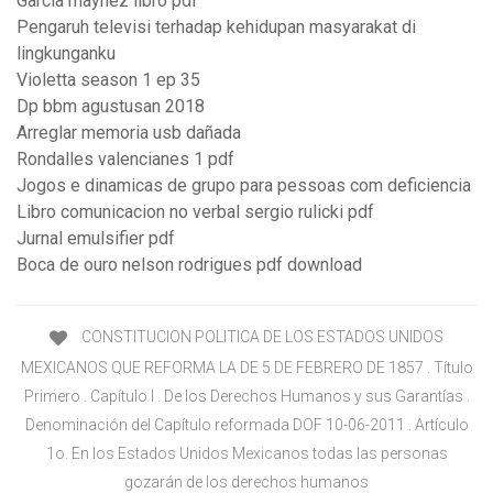
Garcia maynez libro pdf
Pengaruh televisi terhadap kehidupan masyarakat di
lingkunganku
Violetta season 1 ep 35
Dp bbm agustusan 2018
Arreglar memoria usb dañada
Rondalles valencianes 1 pdf
Jogos e dinamicas de grupo para pessoas com deficiencia
Libro comunicacion no verbal sergio rulicki pdf
Jurnal emulsifier pdf
Boca de ouro nelson rodrigues pdf download
CONSTITUCION POLITICA DE LOS ESTADOS UNIDOS
MEXICANOS QUE REFORMA LA DE 5 DE FEBRERO DE 1857 . Título
Primero . Capítulo I . De los Derechos Humanos y sus Garantías .
Denominación del Capítulo reformada DOF 10-06-2011 . Artículo
1o. En los Estados Unidos Mexicanos todas las personas
gozarán de los derechos humanos